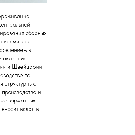
ображивание
Центральной
тирования сборных
о время как
аселением в
м оказания
нии и Швейцарии
ководстве по
я структурных,
 производства и
рокоформатных
 вносит вклад в