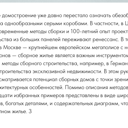
 домостроение уже давно перестало означать обез
жа однообразными серыми коробами. В частности, в 
современные методы сборки и 100-летний опыт проек
ьства из больших панелей переживают ренессанс. В т
в Москве — крупнейшем европейском мегаполисе с н
онов — сборное жилье является важным инструменто
 методы сборного строительства, например, в Герма
строительства эксклюзивной недвижимости. В этом ру
сматривается потенциал сборных домов с точки зрени
хитектурных особенностей. Помимо описания методов
адцати избранных примеров представлены в виде ши
в, богатых деталями, и содержательных диаграмм, что
пном жилье. З